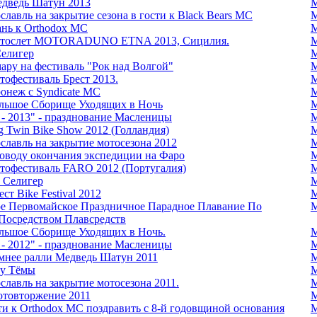
едведь Шатун 2013
М
славль на закрытие сезона в гости к Black Bears MC
М
ань к Orthodox MC
М
мотослет MOTORADUNO ETNA 2013, Сицилия.
М
Селигер
М
ару на фестиваль "Рок над Волгой"
М
тофестиваль Брест 2013.
М
онеж c Syndicate MC
М
льшое Сборище Уходящих в Ночь
М
! - 2013" - празднование Масленицы
М
g Twin Bike Show 2012 (Голландия)
М
славль на закрытие мотосезона 2012
М
оводу окончания экспедиции на Фаро
М
отофестиваль FARO 2012 (Португалия)
М
. Селигер
М
ст Bike Festival 2012
М
ое Первомайское Праздничное Парадное Плавание По
М
Посредством Плавсредств
льшое Сборище Уходящих в Ночь.
М
! - 2012" - празднование Масленицы
М
имнее ралли Медведь Шатун 2011
М
 у Тёмы
М
славль на закрытие мотосезона 2011.
М
отовторжение 2011
М
ти к Orthodox MC поздравить с 8-й годовщиной основания
М