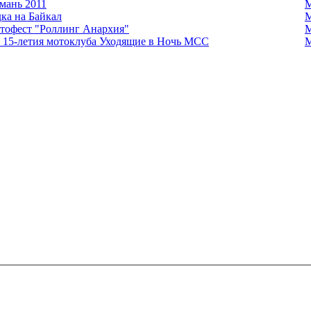
мань 2011
М
ка на Байкал
М
отофест "Роллинг Анархия"
М
 15-летия мотоклуба Уходящие в Ночь МСС
М