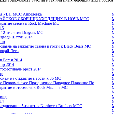
кже возможность участия в тех или иных мероприятиях просьба 
е
ия УВН МСС Апрелевка
М
АЙСКОЕ СБОРИЩЕ УХОДЯЩИХ В НОЧЬ МСС
М
крытие сезона к Rock Machine MC
М
15
М
 12-ти летия Dragons MC
М
едведь Шатун 2014
М
ипр
М
славль на закрытие сезона в гости к Black Bears MC
М
ощай Лето
М
М
n Forest 2014
М
ипр 2014
М
тофестиваль Брест 2014.
М
тр
М
онеж на открытие в гости к 36 MC
М
ое Первомайское Праздничное Парадное Плавание По
М
ткрытие мотосезона к Rock Machine MC
М
М
рище
М
14
М
азднование 5-ти летия Northwest Brothers MCC
М
М