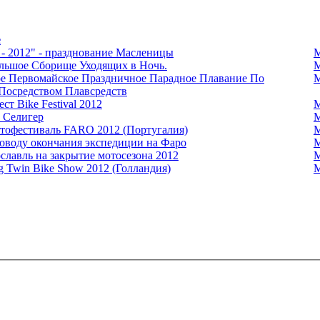
е
! - 2012" - празднование Масленицы
М
льшое Сборище Уходящих в Ночь.
М
ое Первомайское Праздничное Парадное Плавание По
М
Посредством Плавсредств
ст Bike Festival 2012
М
. Селигер
М
отофестиваль FARO 2012 (Португалия)
М
оводу окончания экспедиции на Фаро
М
славль на закрытие мотосезона 2012
М
g Twin Bike Show 2012 (Голландия)
М