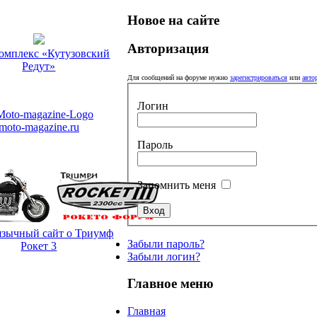
Новое на сайте
Авторизация
омплекс «Кутузовский
Редут»
Для сообщений на форуме нужно
зарегистрироваться
или
авто
Логин
moto-magazine.ru
Пароль
Запомнить меня
язычный сайт о Триумф
Забыли пароль?
Рокет 3
Забыли логин?
Главное меню
Главная