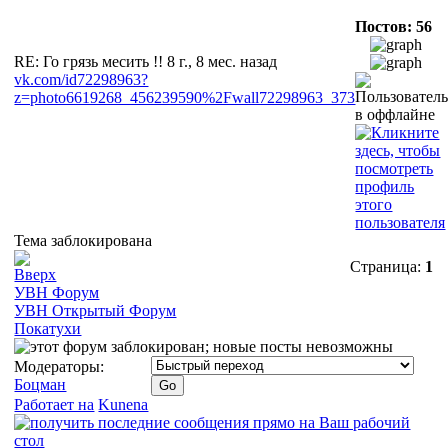
Постов: 56
RE: Го грязь месить !!
8 г., 8 мес. назад
vk.com/id72298963?
z=photo6619268_456239590%2Fwall72298963_373
Тема заблокирована
Страница:
1
УВН Форум
УВН Открытый Форум
Покатухи
Модераторы:
Боцман
Работает на
Kunena