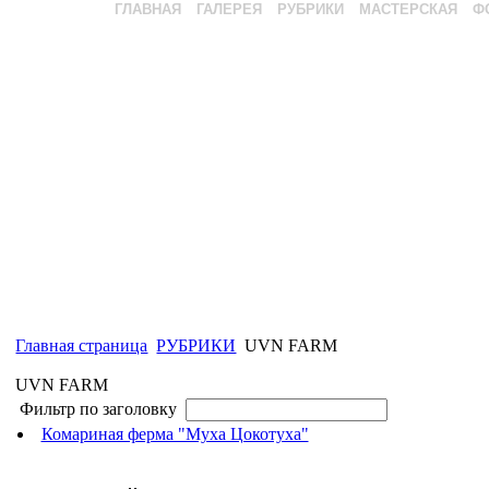
ГЛАВНАЯ
ГАЛЕРЕЯ
РУБРИКИ
МАСТЕРСКАЯ
Ф
Главная страница
РУБРИКИ
UVN FARM
UVN FARM
Фильтр по заголовку
Комариная ферма "Муха Цокотуха"