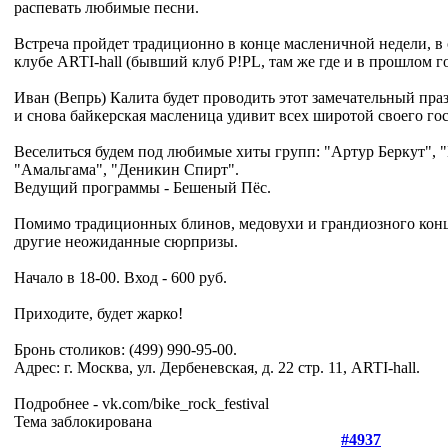
распевать любимые песни.
Встреча пройдет традиционно в конце масленичной недели, в 
клубе ARTI-hall (бывший клуб P!PL, там же где и в прошлом го
Иван (Вепрь) Калита будет проводить этот замечательный пра
и снова байкерская масленица удивит всех широтой своего го
Веселиться будем под любимые хиты групп: "Артур Беркут", 
"Амальгама", "Деникин Спирт".
Ведущий программы - Бешеный Пёс.
Помимо традиционных блинов, медовухи и грандиозного конц
другие неожиданные сюрпризы.
Начало в 18-00. Вход - 600 руб.
Приходите, будет жарко!
Бронь столиков: (499) 990-95-00.
Адрес: г. Москва, ул. Дербеневская, д. 22 стр. 11, ARTI-hall.
Подробнее - vk.com/bike_rock_festival
Тема заблокирована
#4937