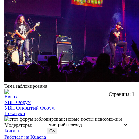
Тема заблокирована
Страница:
1
УВН Форум
УВН Открытый Форум
Покатухи
Модераторы:
Боцман
Работает на
Kunena