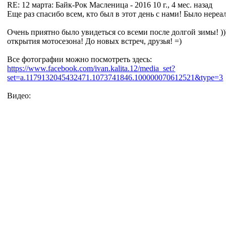
RE: 12 марта: Байк-Рок Масленица - 2016
10 г., 4 мес. назад
Еще раз спасибо всем, кто был в этот день с нами! Было нереа
Очень приятно было увидеться со всеми после долгой зимы! )
открытия мотосезона! До новых встреч, друзья! =)
Все фотографии можно посмотреть здесь:
https://www.facebook.com/ivan.kalita.12/media_set?
set=a.1179132045432471.1073741846.100000070612521&type=3
Видео: