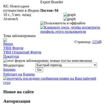
Expert Boarder
RE: Новогоднее
путешествие в Индию
Постов: 94
10 г., 5 мес. назад
АтличнА
Тема заблокирована
Страница:
1
2
3
4
5
УВН Форум
УВН Открытый Форум
Покатухи
Модераторы:
Боцман
Работает на
Kunena
Новое на сайте
Авторизация