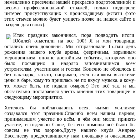
немедленно пресечены нашей прекрасно подготовленной и
весьма профессиональной стражей, только подогрели
интерес присутствующих к происходящему (кстати фото
этих стычек можно будет увидеть позже на нашем сайте в
разделе для своих).
Итак праздник закончился, пора подводить итоги.
Юбилей отметили на все 100! Я и мои товарищи
остались очень довольны. Мы отпразновали 15-тый день
рождения нашего клуба ярким, фееричным, взрывным
мероприятием, вполне достойным события, которому оно
было посвящено и надолго запомнившимся всем
устроителям, участникам и гостям. Конечно не обошлось и
без накладок, кто-то, например, счёл слишком высокими
цены в баре, кому-то пришлась не по вкусу музыка. а кому-
то, может быть, не подали омаров:) Это всё так, и мы
обязательно постараемся учесть мнения этих товарищей к
следующему мероприятию.
Хотелось бы поблагодарить всех, чьими усилиями
создавался этот праздник.Спасибо всем нашим парням,
принимавшим участие во всём, в чём они могли принять
участие, и отдельно Саше, без его помощи всё было бы
совсем не так здорово.Другу нашего клуба Андрею
Евсегнееву предоставившему нам площадку и оказавшему