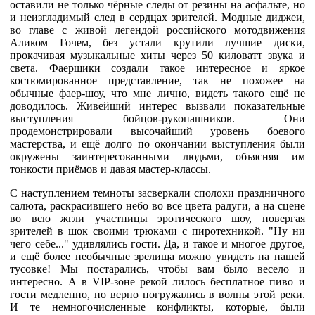
оставили не только чёрные следы от резины на асфальте, но
и неизгладимый след в сердцах зрителей. Модные диджеи,
во главе с живой легендой российского мотодвижения
Аликом Гочем, без устали крутили лучшие диски,
прокачивая музыкальные хиты через 50 киловатт звука и
света. Фаерщики создали такое интересное и яркое
костюмированное представление, так не похожее на
обычные фаер-шоу, что мне лично, видеть такого ещё не
доводилось. Живейший интерес вызвали показательные
выступления бойцов-рукопашников. Они
продемонстрировали высочайший уровень боевого
мастерства, и ещё долго по окончании выступления были
окружены заинтересованными людьми, объясняя им
тонкости приёмов и давая мастер-классы.
С наступлением темноты засверкали сполохи праздничного
салюта, раскрасившего небо во все цвета радуги, а на сцене
во всю жгли участницы эротического шоу, повергая
зрителей в шок своими трюками с пиротехникой. "Ну ни
чего себе..." удивлялись гости. Да, и такое и многое другое,
и ещё более необычные зрелища можно увидеть на нашей
тусовке! Мы постарались, чтобы вам было весело и
интересно. А в VIP-зоне рекой лилось бесплатное пиво и
гости медленно, но верно погружались в волны этой реки.
И те немногочисленные конфликты, которые, были