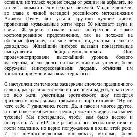
оставили не только чёрные следы от резины на асфальте, но
и неизгладимый след в сердцах зрителей. Модные диджеи,
во главе с живой легендой российского мотодвижения
Аликом Гочем, без устали крутили лучшие диски,
прокачивая музыкальные хиты через 50 киловатт звука и
света. Фаерщики создали такое интересное и яркое
костюмированное представление, так не похожее на
обычные фаер-шоу, что мне лично, видеть такого ещё не
доводилось. Живейший интерес вызвали показательные
выступления бойцов-рукопашников. Они
продемонстрировали высочайший уровень боевого
мастерства, и ещё долго по окончании выступления были
окружены заинтересованными людьми, объясняя им
тонкости приёмов и давая мастер-классы.
С наступлением темноты засверкали сполохи праздничного
салюта, раскрасившего небо во все цвета радуги, а на сцене
во всю жгли участницы эротического шоу, повергая
зрителей в шок своими трюками с пиротехникой. "Ну ни
чего себе..." удивлялись гости. Да, и такое и многое другое,
и ещё более необычные зрелища можно увидеть на нашей
тусовке! Мы постарались, чтобы вам было весело и
интересно. А в VIP-зоне рекой лилось бесплатное пиво и
гости медленно, но верно погружались в волны этой реки.
И те немногочисленные конфликты, которые, были