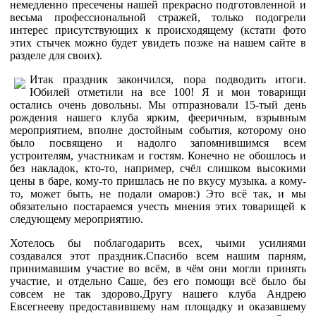
немедленно пресечены нашей прекрасно подготовленной и
весьма профессиональной стражей, только подогрели
интерес присутствующих к происходящему (кстати фото
этих стычек можно будет увидеть позже на нашем сайте в
разделе для своих).
Итак праздник закончился, пора подводить итоги.
Юбилей отметили на все 100! Я и мои товарищи
остались очень довольны. Мы отпразновали 15-тый день
рождения нашего клуба ярким, фееричным, взрывным
мероприятием, вполне достойным события, которому оно
было посвящено и надолго запомнившимся всем
устроителям, участникам и гостям. Конечно не обошлось и
без накладок, кто-то, например, счёл слишком высокими
цены в баре, кому-то пришлась не по вкусу музыка. а кому-
то, может быть, не подали омаров:) Это всё так, и мы
обязательно постараемся учесть мнения этих товарищей к
следующему мероприятию.
Хотелось бы поблагодарить всех, чьими усилиями
создавался этот праздник.Спасибо всем нашим парням,
принимавшим участие во всём, в чём они могли принять
участие, и отдельно Саше, без его помощи всё было бы
совсем не так здорово.Другу нашего клуба Андрею
Евсегнееву предоставившему нам площадку и оказавшему