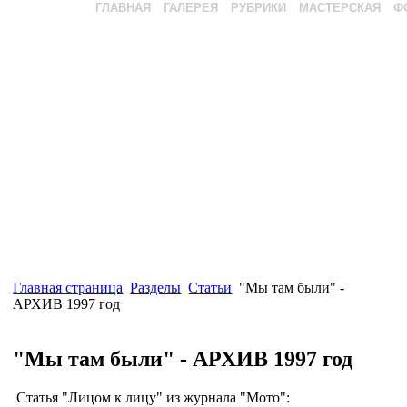
ГЛАВНАЯ
ГАЛЕРЕЯ
РУБРИКИ
МАСТЕРСКАЯ
Ф
Главная страница
Разделы
Статьи
"Мы там были" -
АРХИВ 1997 год
"Мы там были" - АРХИВ 1997 год
Статья "Лицом к лицу" из журнала "Мото":