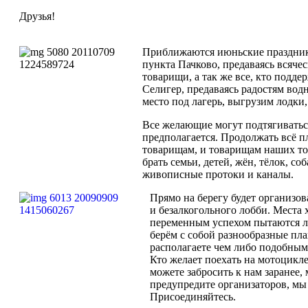
Друзья!
Приближаются июньские праздники,
пункта Пачково, предаваясь всяч
товарищи, а так же все, кто подд
Селигер, предаваясь радостям вод
место под лагерь, выгрузим лодки
Все желающие могут подтягиваться 
предполагается. Продолжать всё п
товарищам, и товарищам наших тов
брать семьи, детей, жён, тёлок, с
живописные протоки и каналы.
Прямо на берегу будет организов
и безалкогольного лобби. Места х
переменным успехом пытаются лов
берём с собой разнообразные пла
располагаете чем либо подобным,
Кто желает поехать на мотоцикл
можете забросить к нам заранее,
предупредите организаторов, мы 
Присоединяйтесь.