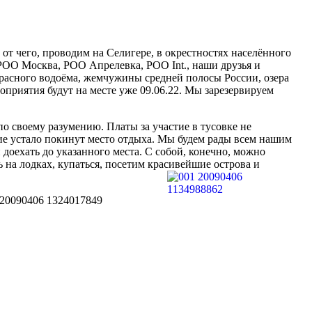
т чего, проводим на Селигере, в окрестностях населённого
РОО Москва, РОО Апрелевка, РОО Int., наши друзья и
красного водоёма, жемчужины средней полосы России, озера
оприятия будут на месте уже 09.06.22. Мы зарезервируем
по своему разумению. Платы за участие в тусовке не
ие устало покинут место отдыха. Мы будем рады всем нашим
оехать до указанного места. С собой, конечно, можно
ь на лодках, купаться, посетим красивейшие острова и