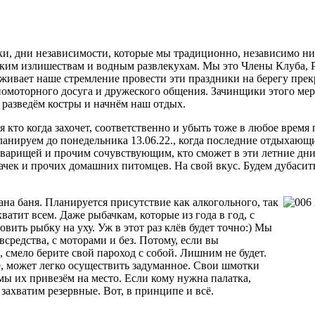
 дни независимости, которые мы традиционно, независимо ни о
еским излишествам и водным развлекухам. Мы это Члены Клуба, 
ерживает наше стремление провести эти праздники на берегу пре
номоторного досуга и дружеского общения. Зачинщики этого мер
, разведём костры и начнём наш отдых.
кто когда захочет, соответственно и убыть тоже в любое время 
ланируем до понедельника 13.06.22., когда последние отдыхающ
арищей и прочим сочувствующим, кто сможет в эти летние дни д
обачек и прочих домашних питомцев. На свой вкус. Будем дубасит
ана баня. Планируется присутствие как алкогольного, так
ватит всем. Даже рыбачкам, которые из года в год, с
ить рыбку на уху. Уж в этот раз клёв будет точно:) Мы
всредства, с моторами и без. Потому, если вы
 смело берите свой пароход с собой. Лишним не будет.
е, может легко осуществить задуманное. Свои шмотки
 мы их привезём на место. Если кому нужна палатка,
захватим резервные. Вот, в принципе и всё.