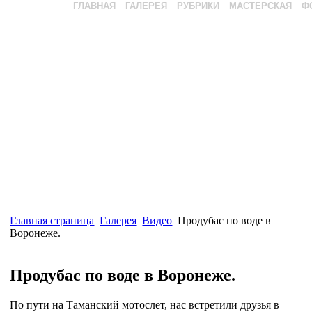
ГЛАВНАЯ
ГАЛЕРЕЯ
РУБРИКИ
МАСТЕРСКАЯ
Ф
Главная страница
Галерея
Видео
Продубас по воде в
Воронеже.
Продубас по воде в Воронеже.
По пути на Таманский мотослет, нас встретили друзья в