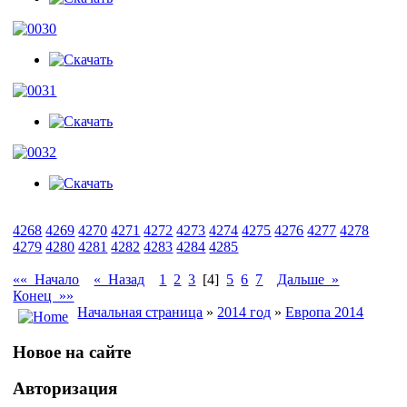
4268
4269
4270
4271
4272
4273
4274
4275
4276
4277
4278
4279
4280
4281
4282
4283
4284
4285
«« Начало
« Назад
1
2
3
[4]
5
6
7
Дальше »
Конец »»
Начальная страница
»
2014 год
»
Европа 2014
Новое на сайте
Авторизация