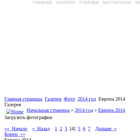
ГЛАВНАЯ
ГАЛЕРЕЯ
РУБРИКИ
МАСТЕРСКАЯ
Ф
Главная страница
Галерея
Фото
2014 год
Европа 2014
Галерея
Начальная страница
»
2014 год
»
Европа 2014
Загрузить фотографии
«« Начало
« Назад
1
2
3
[4]
5
6
7
Дальше »
Конец »»
Европа 2014