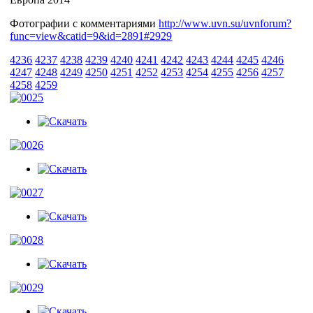
Фотографии с комментариями
http://www.uvn.su/uvnforum?
func=view&catid=9&id=2891#2929
4236
4237
4238
4239
4240
4241
4242
4243
4244
4245
4246
4247
4248
4249
4250
4251
4252
4253
4254
4255
4256
4257
4258
4259