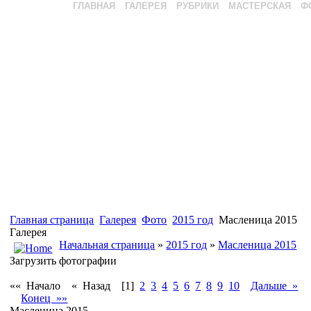
ГЛАВНАЯ
ГАЛЕРЕЯ
РУБРИКИ
МАСТЕРСКАЯ
Ф
Главная страница
Галерея
Фото
2015 год
Масленица 2015
Галерея
Начальная страница
»
2015 год
»
Масленица 2015
Загрузить фотографии
«« Начало
« Назад
[1]
2
3
4
5
6
7
8
9
10
Дальше »
Конец »»
Масленица 2015