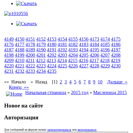
4149
4150
4151
4152
4153
4154
4155
4156
4173
4174
4175
4176
4177
4178
4179
4180
4181
4182
4183
4184
4185
4186
4187
4188
4189
4190
4191
4192
4193
4194
4195
4196
4197
4198
4199
4200
4201
4202
4203
4204
4205
4206
4207
4208
4209
4210
4211
4212
4213
4214
4215
4216
4217
4218
4219
4220
4221
4222
4223
4224
4225
4226
4227
4228
4229
4230
4231
4232
4233
4234
4235
«« Начало
« Назад
[1]
2
3
4
5
6
7
8
9
10
Дальше »
Конец »»
Начальная страница
»
2015 год
»
Масленица 2015
Новое на сайте
Авторизация
Для сообщений на форуме нужно
зарегистрироваться
или
авторизоваться