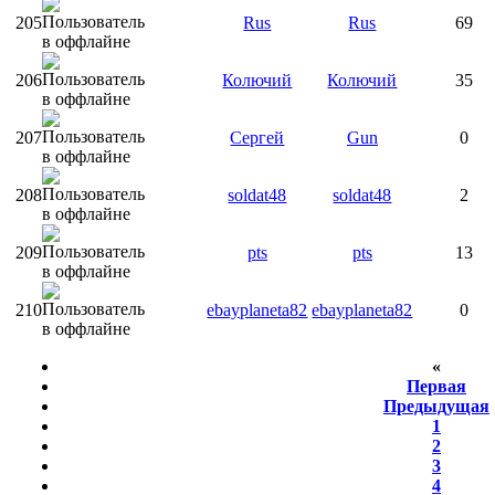
205
Rus
Rus
69
206
Колючий
Колючий
35
207
Сергей
Gun
0
208
soldat48
soldat48
2
209
pts
pts
13
210
ebayplaneta82
ebayplaneta82
0
«
Первая
Предыдущая
1
2
3
4