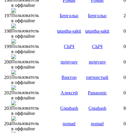
196
Роман
Роман
0
197
Бергольц
Бергольц
2
198
tatastha-sakti
tatastha-sakti
0
199
СЫЧ
СЫЧ
0
200
nujgvsnv
nujgvsnv
0
201
Виктор
пятнистый
0
202
Алексей
Panasonic
0
203
Gigabash
Gigabash
8
204
nomad
nomad
0