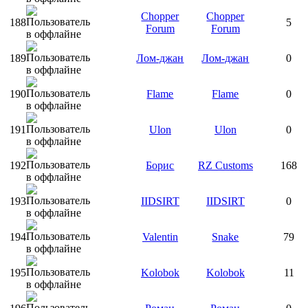
Chopper
Chopper
188
5
Forum
Forum
189
Лом-джан
Лом-джан
0
190
Flame
Flame
0
191
Ulon
Ulon
0
192
Борис
RZ Customs
168
193
IIDSIRT
IIDSIRT
0
194
Valentin
Snake
79
195
Kolobok
Kolobok
11