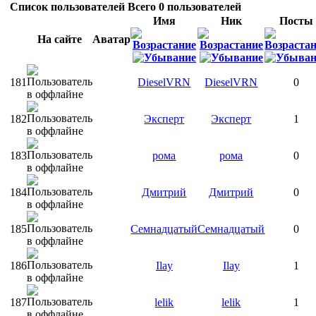
Список пользователей
Всего
0
пользователей
Имя
Ник
Посты
На сайте
Аватар
181
DieselVRN
DieselVRN
0
182
Эксперт
Эксперт
1
183
рома
рома
0
184
Дмитрий
Дмитрий
0
185
Семнадцатый
Семнадцатый
0
186
Ilay
Ilay
1
187
lelik
lelik
1