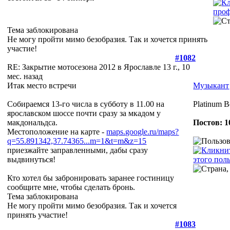
Тема заблокирована
Не могу пройти мимо безобразия. Так и хочется принять
участие!
#1082
RE: Закрытие мотосезона 2012 в Ярославле
13 г., 10
мес. назад
Итак место встречи
Музыкант
Собираемся 13-го числа в субботу в 11.00 на
Platinum B
ярославском шоссе почти сразу за мкадом у
макдональдса.
Постов: 1
Местоположение на карте -
maps.google.ru/maps?
q=55.891342,37.74365...m=1&t=m&z=15
приезжайте заправленными, дабы сразу
выдвинуться!
Кто хотел бы забронировать заранее гостиницу
сообщите мне, чтобы сделать бронь.
Тема заблокирована
Не могу пройти мимо безобразия. Так и хочется
принять участие!
#1083