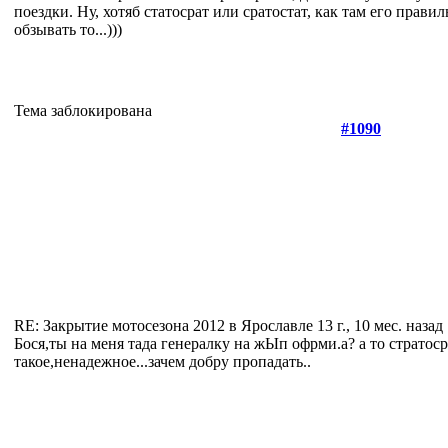
поездки. Ну, хотяб статосрат или сратостат, как там его прави
обзывать то...)))
Тема заблокирована
#1090
RE: Закрытие мотосезона 2012 в Ярославле
13 г., 10 мес. назад
Бося,ты на меня тада генералку на жЫп офрми.а? а то стратоср
такое,ненадежное...зачем добру пропадать..