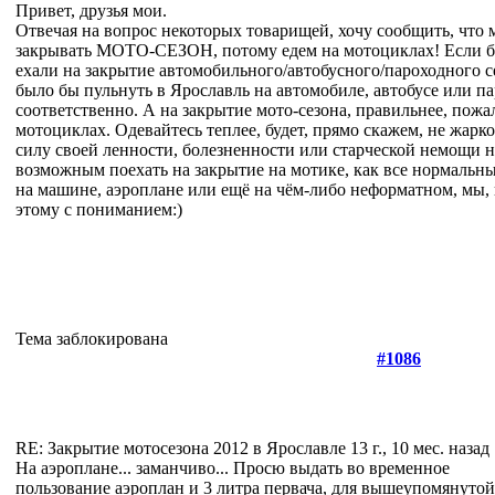
Привет, друзья мои.
Отвечая на вопрос некоторых товарищей, хочу сообщить, что 
закрывать МОТО-СЕЗОН, потому едем на мотоциклах! Если б
ехали на закрытие автомобильного/автобусного/пароходного се
было бы пульнуть в Ярославль на автомобиле, автобусе или па
соответственно. А на закрытие мото-сезона, правильнее, пожа
мотоциклах. Одевайтесь теплее, будет, прямо скажем, не жарко
силу своей ленности, болезненности или старческой немощи не
возможным поехать на закрытие на мотике, как все нормальны
на машине, аэроплане или ещё на чём-либо неформатном, мы, 
этому с пониманием:)
Тема заблокирована
#1086
RE: Закрытие мотосезона 2012 в Ярославле
13 г., 10 мес. назад
На аэроплане... заманчиво... Просю выдать во временное
пользование аэроплан и 3 литра первача, для вышеупомянуто