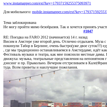
www.instamapper.com/ext?key=17937159255375093971
Для мобильного:
mobile.instamapper.com/ext?key=17937159255
Тема заблокирована
Не могу пройти мимо безобразия. Так и хочется принять участ
#1047
RE: Поездка на FARO 2012 (начинается)
14 г. назад
Висим в Амстере уже второй день. Отлично отдыхаем. Муза с
покинули Табор в Берлине, очень быстро(уже двое суток!!!) е
, где мы традиционно останавливаемся в Амстердаме, идёт как
Фестиваль музыки и театра, как мне пояснили местные дамы.
движуха: музыка, театральные представления на непонятном г
дэнсинг и пр. Прыкольно. Вечером отстреливаем в Кале(Фран
туда. Всем приветы и наилучшие пожелания.