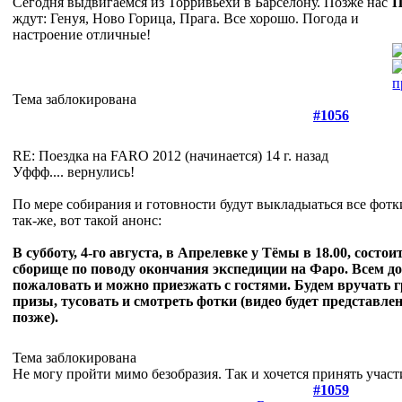
Сегодня выдвигаемся из Торривьехи в Барселону. Позже нас
П
ждут: Генуя, Ново Горица, Прага. Все хорошо. Погода и
настроение отличные!
Тема заблокирована
#1056
RE: Поездка на FARO 2012 (начинается)
14 г. назад
Уффф.... вернулись!
По мере собирания и готовности будут выкладыаться все фотк
так-же, вот такой анонс:
В субботу, 4-го августа, в Апрелевке у Тёмы в 18.00, состо
сборище по поводу окончания экспедиции на Фаро. Всем д
пожаловать и можно приезжать с гостями. Будем вручать 
призы, тусовать и смотреть фотки (видео будет представлен
позже).
Тема заблокирована
Не могу пройти мимо безобразия. Так и хочется принять участ
#1059