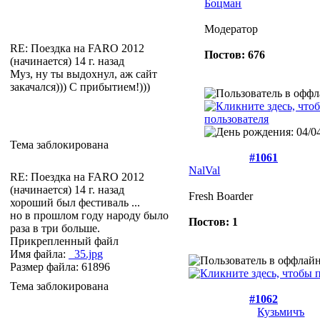
Боцман
Модератор
RE: Поездка на FARO 2012
Постов: 676
(начинается)
14 г. назад
Муз, ну ты выдохнул, аж сайт
закачался))) С прибытием!)))
Тема заблокирована
#1061
NalVal
RE: Поездка на FARO 2012
(начинается)
14 г. назад
Fresh Boarder
хороший был фестиваль ...
но в прошлом году народу было
Постов: 1
раза в три больше.
Прикрепленный файл
Имя файла:
_35.jpg
Размер файла: 61896
Тема заблокирована
#1062
Кузьмичъ