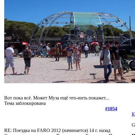
Вот пока всё. Может Муза ещё что-нить покажет...
Тема заблокирована
#1054
К
G
RE: Поездка на FARO 2012 (начинается)
14 г. назад