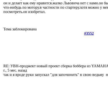
он и делает как ему нравится.жалко Львовича нет с нами.он б
что-нибудь по мотору.в частности по стартеру.хотя можно у ме
посмотреть.он изобретал.
Тема заблокирована
#3552
RE: УВН-проджект новый проект сборка боббера из YAMA
г., 5 мес. назад
так и я вроде руки запускал "для започинить" в свою ведьму
н