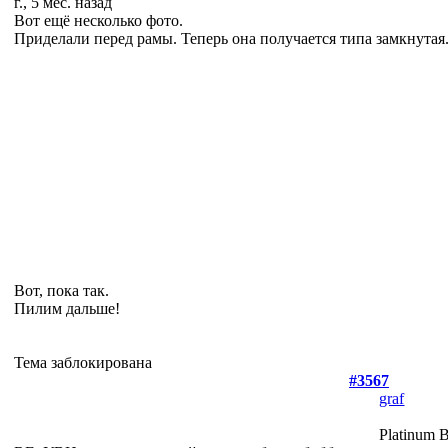
г., 5 мес. назад
Вот ещё несколько фото.
Приделали перед рамы. Теперь она получается типа замкнутая
Вот, пока так.
Пилим дальше!
Тема заблокирована
#3567
graf
Platinum 