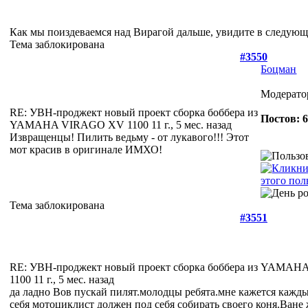
Как мы поиздеваемся над Вирагой дальше, увидите в следую
Тема заблокирована
#3550
Боцман
Модерато
RE: УВН-проджект новый проект сборка боббера из
Постов: 
YAMAHA VIRAGO XV 1100
11 г., 5 мес. назад
Извращенцы! Пилить ведьму - от лукавого!!! Этот
мот красив в оригинале ИМХО!
Тема заблокирована
#3551
RE: УВН-проджект новый проект сборка боббера из YAMA
1100
11 г., 5 мес. назад
да ладно Вов пускай пилят.молодцы ребята.мне кажется каж
себя мотоциклист должен под себя собирать своего коня.Ване 