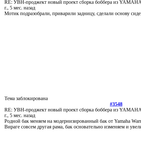
RE: УВН-проджект новый проект сборка боббера из YAMA
г., 5 мес. назад
Мотик подразобрали, приварили задницу, сделали основу сиде
Тема заблокирована
#3548
RE: УВН-проджект новый проект сборка боббера из YAMA
г., 5 мес. назад
Родной бак меняем на модернизированный бак от Yamaha Warri
Вираге совсем другая рама, бак основательно изменяем и уве