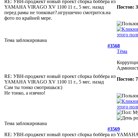
RE: УВН-проджект новый проект сборка боббера из
YAMAHA VIRAGO XV 1100
11 г., 5 мес. назад
Постов: 
перед рамы не тонковат?.игрушечно смотрится.на
фото по крайней мере.
Тема заблокирована
#3568
Тёма
Коррупция
Админист
RE: УВН-проджект новый проект сборка боббера из
Постов: 
YAMAHA VIRAGO XV 1100
11 г., 5 мес. назад
Сам ты тонко смотришься:)
Не тонко, а изячно!
Тема заблокирована
#3569
RE: УВН-проджект новый проект сборка боббера из YAMA