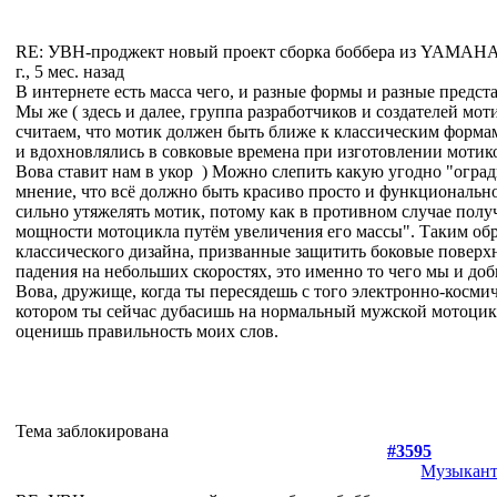
RE: УВН-проджект новый проект сборка боббера из YAMA
г., 5 мес. назад
В интернете есть масса чего, и разные формы и разные предст
Мы же ( здесь и далее, группа разработчиков и создателей мо
считаем, что мотик должен быть ближе к классическим форма
и вдохновлялись в совковые времена при изготовлении мотико
Вова ставит нам в укор
) Можно слепить какую угодно "оград
мнение, что всё должно быть красиво просто и функциональн
сильно утяжелять мотик, потому как в противном случае полу
мощности мотоцикла путём увеличения его массы". Таким об
классического дизайна, призванные защитить боковые поверхн
падения на небольших скоростях, это именно то чего мы и доб
Вова, дружище, когда ты пересядешь с того электронно-космич
котором ты сейчас дубасишь на нормальный мужской мотоцикл
оценишь правильность моих слов.
Тема заблокирована
#3595
Музыкан