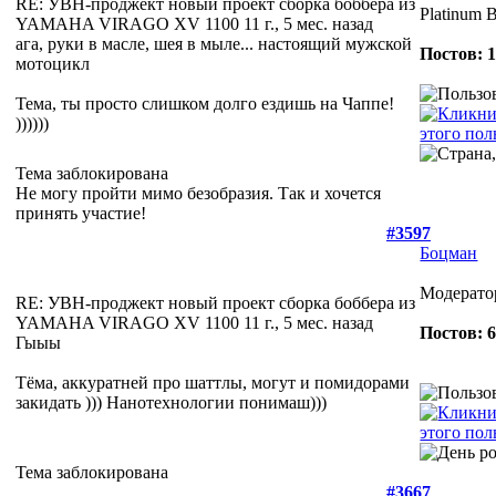
RE: УВН-проджект новый проект сборка боббера из
Platinum 
YAMAHA VIRAGO XV 1100
11 г., 5 мес. назад
ага, руки в масле, шея в мыле... настоящий мужской
Постов: 
мотоцикл
Тема, ты просто слишком долго ездишь на Чаппе!
))))))
Тема заблокирована
Не могу пройти мимо безобразия. Так и хочется
принять участие!
#3597
Боцман
Модерато
RE: УВН-проджект новый проект сборка боббера из
YAMAHA VIRAGO XV 1100
11 г., 5 мес. назад
Постов: 
Гыыы
Тёма, аккуратней про шаттлы, могут и помидорами
закидать ))) Нанотехнологии понимаш)))
Тема заблокирована
#3667