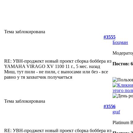
Тема заблокирована
#3555
Боцман
Модерато
RE: УВН-проджект новый проект сборка боббера из
Постов: 
YAMAHA VIRAGO XV 1100
11 г., 5 мес. назад
Миш, тут пили - не пили, с выносами или без - все
равно у тя захватчик получаеться
Тема заблокирована
#3556
graf
Platinum 
RE: УВН-проджект новый проект сборка боббера из