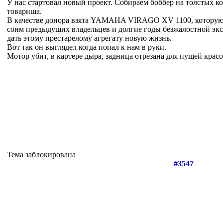
У нас стартовал новый проект. Собираем боббер на толстых к
товарища.
В качестве донора взята YAMAHA VIRAGO XV 1100, которую
сонм предыдущих владельцев и долгие годы безжалостной э
дать этому престарелому агрегату новую жизнь.
Вот так он выглядел когда попал к нам в руки.
Мотор убит, в картере дыра, задница отрезана для пущей крас
Тема заблокирована
#3547