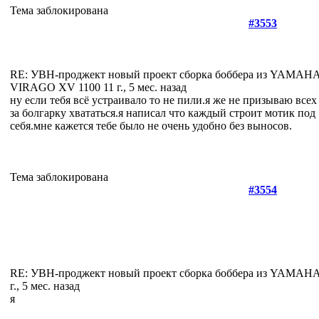
Тема заблокирована
#3553
RE: УВН-проджект новый проект сборка боббера из YAMAH
VIRAGO XV 1100
11 г., 5 мес. назад
ну если тебя всё устраивало то не пили.я же не призываю всех
за болгарку хвататься.я написал что каждый строит мотик под
себя.мне кажется тебе было не очень удобно без выносов.
Тема заблокирована
#3554
RE: УВН-проджект новый проект сборка боббера из YAMA
г., 5 мес. назад
я