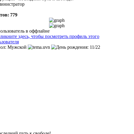
инистратор
тов: 779
оследний путь к свободе!