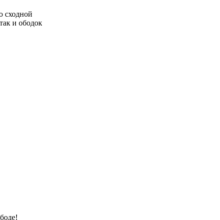
о сходной
так и ободок
боде!