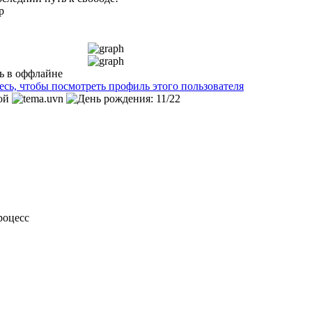
р
роцесс