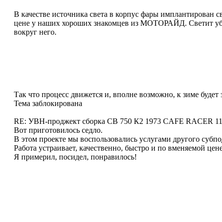
В качестве источника света в корпус фары имплантирован 
цене у наших хороших знакомцев из МОТОРАЙД. Светит убо
вокруг него.
Так что процесс движется и, вполне возможно, к зиме будет
Тема заблокирована
RE: УВН-проджект сборка СВ 750 К2 1973 CAFE RACER
11
Вот приготовилось седло.
В этом проекте мы воспользовались услугами другого субп
Работа устраивает, качественно, быстро и по вменяемой цене
Я примерил, посидел, понравилось!