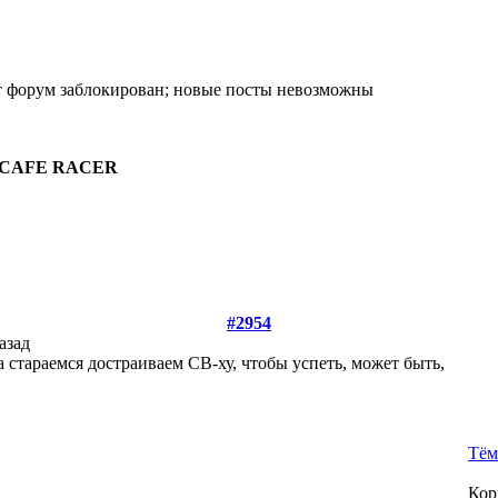
73 CAFE RACER
#2954
назад
 стараемся достраиваем СВ-ху, чтобы успеть, может быть,
Тём
Кор