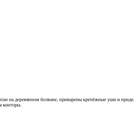
ыкатан на деревянном болване, приварены крепёжные уши и приде
м конторы.