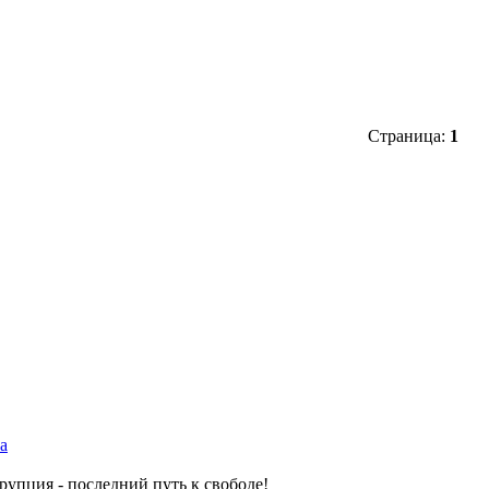
Страница:
1
а
рупция - последний путь к свободе!