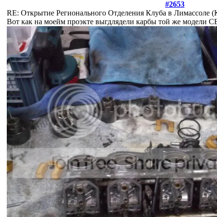
#2653
RE: Открытие Регионального Отделения Клуба в Лимассоле 
Вот как на моейм проэкте выгдлядели карбы той же модели СБ