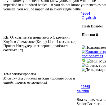
If you know your enemies and know yourself, you will not be
imperiled in a hundred battles... if you do not know your enemies no
yourself, you will be imperiled in every single battle.
#2664
Gigabash
Fresh Boarder
Постов: 8
RE: Открытие Регионального Отделения
Клуба в Лимассоле (Кипр)
12 г., 4 мес. назад
Проект Интрудер не завершен, работать
батенька! =)
Тема заблокирована
Мужику для счастья нужна хорошая баба и
чтобы ничего не ломалось!
#2665
Valentin
Два лучше, чем ч
Senior Boarder