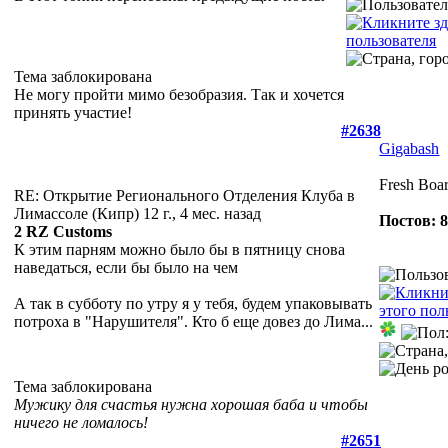
Тема заблокирована
Не могу пройти мимо безобразия. Так и хочется
принять участие!
#2638
Gigabash
Fresh Boa
RE: Открытие Регионального Отделения Клуба в
Лимассоле (Кипр)
12 г., 4 мес. назад
Постов: 
2 RZ Customs
К этим парням можно было бы в пятницу снова
наведаться, если бы было на чем
А так в субботу по утру я у тебя, будем упаковывать
потроха в "Нарушителя". Кто б еще довез до Лима...
Тема заблокирована
Мужику для счастья нужна хорошая баба и чтобы
ничего не ломалось!
#2651