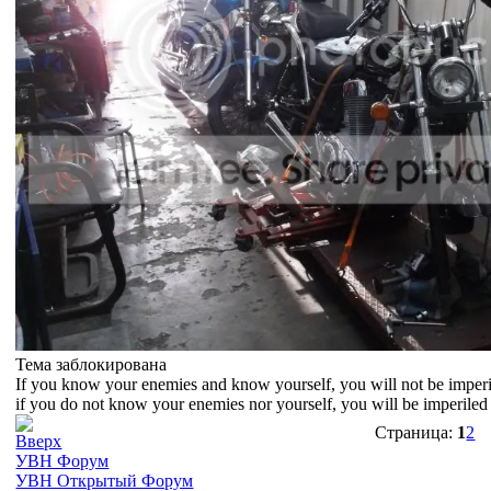
Тема заблокирована
If you know your enemies and know yourself, you will not be imperil
if you do not know your enemies nor yourself, you will be imperiled i
Страница:
1
2
УВН Форум
УВН Открытый Форум