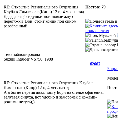
RE: Открытие Регионального Отделения
Постов: 79
Клуба в Лимассоле (Кипр)
12 г., 4 мес. назад
Дадада
ещё сидушки мои новые жду с
перетяжки
Вон, стоит коник под окном
разобранный
Тема заблокирована
Suzuki Intruder VS750, 1988
#2667
Боцм
Моде
RE: Открытие Регионального Отделения Клуба в
Лимассоле (Кипр)
12 г., 4 мес. назад
Посто
А я бы не перетягивал, там у Бори на стенке офигенная
валуевая сидуха, вот удобно и заморочек с кожами-
рожами нетуть)))