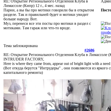
RE: Открытие Регионального Отделения Клуба в
Адми
Лимассоле (Кипр)
12 г., 4 мес. назад
Парни, а вы бы про мотики говорили бы в открытом
Посто
разделе. Так и правильней будет и мотики увидит
больше народу. Вот.
Муз, перенеси все эти посты про мотики в раздел с
мотиками. Там гараж или что-то вроде.
Тема заблокирована
#2686
RE: Открытие Регионального Отделения Клуба в Лимассоле 
INTRUDER FACTORY,
Here is where they came from, appear out of bright light with a need o
(Вот откуда берутся "Интрудеры" , они появляются из яркого 
капитального ремонта)