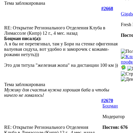
Тема заблокирована
#2668
Gigab
Fresh
RE: Открытие Регионального Отделения Клуба в
Лимассоле (Кипр)
12 г., 4 мес. назад
Посто
Боцман писал(а):
А я бы не перетягивал, там у Бори на стенке офигенная
валуевая сидуха, вот удобно и заморочек с кожами-
рожами нетуть)))
Это для титула "железная жопа" на дистанции 100 км ))
Тема заблокирована
Мужику для счастья нужна хорошая баба и чтобы
ничего не ломалось!
#2670
Боцман
Модератор
RE: Открытие Регионального Отделения
Постов: 676
Клуба в Лимассоле (Кипр)
12 г., 4 мес. назад