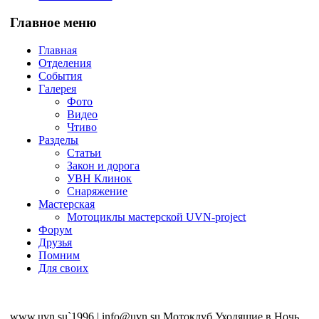
Главное меню
Главная
Отделения
События
Галерея
Фото
Видео
Чтиво
Разделы
Статьи
Закон и дорога
УВН Клинок
Снаряжение
Мастерская
Мотоциклы мастерской UVN-project
Форум
Друзья
Помним
Для своих
www.uvn.su`1996 | info@uvn.su Мотоклуб Уходящие в Ночь