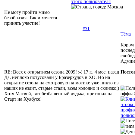
Не могу пройти мимо
безобразия. Так и хочется
принять участие!
#71
Тёма
Корруп
послед
свобод
Админ
RE: Всех с открытием сезона 2009! :-)
17 г., 4 мес. назад
Постов
Да, неплохо потусовали у Бразерхудов в ХО. Но на
открытие сезона на смотровую на мотике уже никто из
наших не ездит, старые стали, всем холодно и склизко;)
Хотя Матвей, вот безбашенный дядька, притопал на
Старт на Хуябусе!