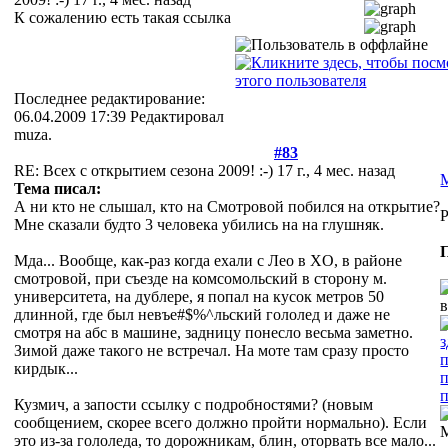
К сожалению есть такая ссылка
Последнее редактирование:
06.04.2009 17:39 Редактировал
muza.
#83
RE: Всех с открытием сезона 2009! :-)
17 г., 4 мес. назад
Тема писал:
А ни кто не слышал, кто на Смотровой побился на открытие?
P
Мне сказали будто 3 человека убились на на глушняк.
Мда... Вообще, как-раз когда ехали с Лео в XO, в районе
смотровой, при съезде на комсомольский в сторону м.
университета, на дублере, я попал на кусок метров 50
длинной, где был невъе#$%^льский гололед и даже не
смотря на абс в машине, задницу понесло весьма заметно.
Зимой даже такого не встречал. На моте там сразу просто
кирдык...
Кузмич, а запости ссылку с подробностями? (новым
сообщением, скорее всего должно пройти нормально). Если
это из-за гололеда, то дорожникам, блин, оторвать все мало...