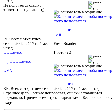
назад
Не получается ссылку
запостить... ну никак )))
#95
Testt
RE: Всех с открытием
сезона 2009! :-)
17 г., 4 мес.
Fresh Boarder
назад
www.uvn.su
Постов: 2
http://www.uvn.su
UVN
#96
RE: Всех с открытием сезона 2009! :-)
17 г., 4 мес. назад
Странное дело... сейчас попробовал, ссылки вставляются
нормально. Причем всеми тремя вариантами. Без тэгов, с тэго
Код: