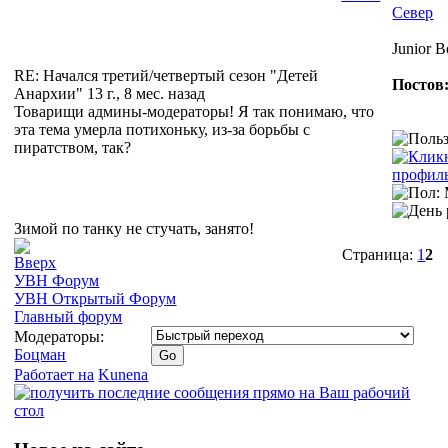
Север
Junior B
RE: Начался третий/четвертый сезон "Детей
Постов:
Анархии"
13 г., 8 мес. назад
Товарищи админы-модераторы! Я так понимаю, что
эта тема умерла потихоньку, из-за борьбы с
пиратством, так?
Зимой по танку не стучать, занято!
Страница:
1
2
УВН Форум
УВН Открытый Форум
Главный форум
Модераторы:
Боцман
Работает на
Kunena