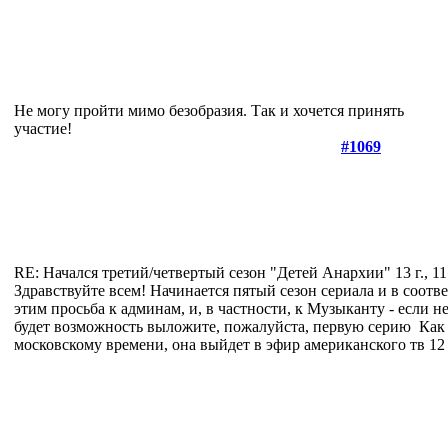
Не могу пройти мимо безобразия. Так и хочется принять
участие!
#1069
RE: Начался третий/четвертый сезон "Детей Анархии"
13 г., 1
Здравствуйте всем! Начинается пятый сезон сериала и в соотв
этим просьба к админам, и, в частности, к Музыканту - если н
будет возможность выложите, пожалуйста, первую серию
Как
московскому времени, она выйдет в эфир американского тв 12 