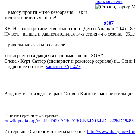
Не могу пройти мимо безобразия. Так и
хочется принять участие!
#807
RE: Начался третий/четвертый сезон "Детей Анархии"
14 г., 8
Ну вот... вышла и заключительная 14-я серия 4-го сезона... Жд
Прикольные факты о сериале...
кто играет находящихся в тюрьме членов SOA?
Слева - Курт Саттер (сценарист и режиссер сериала) и... Сони 
Подробнее об этом:
samcro.ru/?p=423
В одном из эпизодов играет Стивен Кинг (играет чистильщик
Еще интересное о сериале:
ru.wikipedia.org/wiki/%D0%A1%D1%8B%D0%BD...80%D1
Интервью с Саттером о третьем сезоне:
http://www.diary.ru/~T