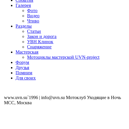
События
Галерея
Фото
Видео
Чтиво
Разделы
Статьи
Закон и дорога
УВН Клинок
Снаряжение
Мастерская
Мотоциклы мастерской UVN-project
Форум
Друзья
Помним
Для своих
www.uvn.su`1996 | info@uvn.su Мотоклуб Уходящие в Ночь
MCC, Москва