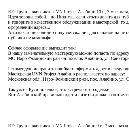
RE: Группа вконтакте UVN Project Алабино
10 г., 3 мес. наза
Идея хороша собой... но Никита... если что-то делать для 
и говорить о качественном обслуживании в мастерской, то д
оформлении адреса...
А то как-то не солидно получается... нет для пацанов на пи
публики не комильфо
Сейчас оформление выглядит так:
В нашу замечательную мастерскую можно попасть по адресу
МО Наро-Фоминский рай-он поселок Алабино, ул. Санаторна
Рекомендую исправить ошибки и оформить адрес в следующ
Мастерская UVN Project Алабино располагается по адресу:
Московская обл., Наро-Фоминский р-он, пос. Алабино, ул. Са
Так уж на Руси повелось, что встречают по одежке
Вот Алабинский правильно одет и визитка должна соответс
RE: Группа вконтакте UVN Project Алабино
9 г., 7 мес. назад