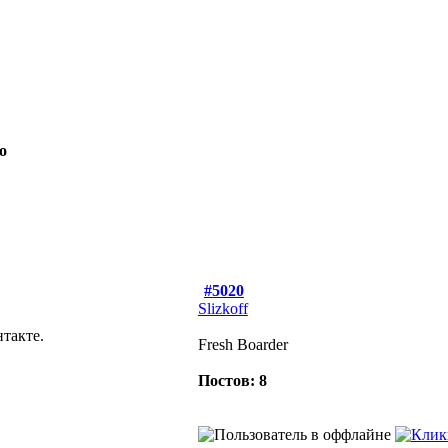
о
#5020
Slizkoff
такте.
Fresh Boarder
Постов: 8