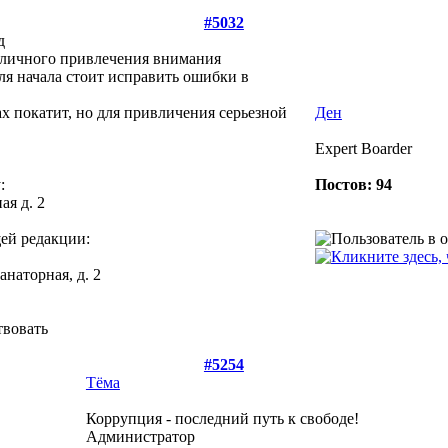
#5032
д
публичного привлечения внимания
ля начала стоит исправить ошибки в
тах покатит, но для привличения серьезной
Ден
Expert Boarder
:
Постов: 94
я д. 2
ей редакции:
наторная, д. 2
твовать
#5254
Тёма
Коррупция - последний путь к свободе!
Администратор