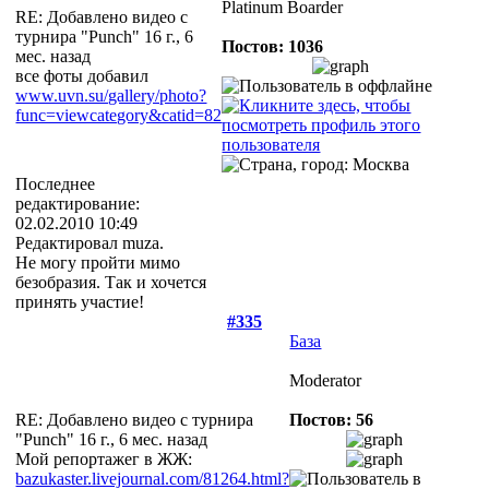
Platinum Boarder
RE: Добавлено видео с
турнира "Punch"
16 г., 6
Постов: 1036
мес. назад
все фоты добавил
www.uvn.su/gallery/photo?
func=viewcategory&catid=82
Последнее
редактирование:
02.02.2010 10:49
Редактировал muza.
Не могу пройти мимо
безобразия. Так и хочется
принять участие!
#335
База
Moderator
RE: Добавлено видео с турнира
Постов: 56
"Punch"
16 г., 6 мес. назад
Мой репортажег в ЖЖ:
bazukaster.livejournal.com/81264.html?