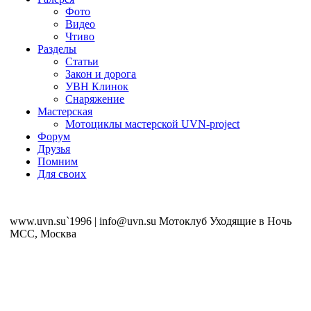
Фото
Видео
Чтиво
Разделы
Статьи
Закон и дорога
УВН Клинок
Снаряжение
Мастерская
Мотоциклы мастерской UVN-project
Форум
Друзья
Помним
Для своих
www.uvn.su`1996 | info@uvn.su Мотоклуб Уходящие в Ночь
MCC, Москва