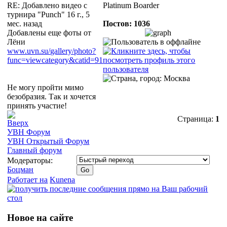
RE: Добавлено видео с
Platinum Boarder
турнира "Punch"
16 г., 5
мес. назад
Постов: 1036
Добавлены еще фоты от
Лёни
www.uvn.su/gallery/photo?
func=viewcategory&catid=91
Не могу пройти мимо
безобразия. Так и хочется
принять участие!
Страница:
1
УВН Форум
УВН Открытый Форум
Главный форум
Модераторы:
Боцман
Работает на
Kunena
Новое на сайте