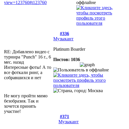
view=123760#t123760
#336
Музыкант
Platinum Boarder
RE: Добавлено видео с
турнира "Punch"
16 г., 6
Постов: 1036
мес. назад
Интересные фоты! А то
все фоткали ринг, а
собравшихся и нет
Не могу пройти мимо
безобразия. Так и
хочется принять
участие!
#371
Музыкант