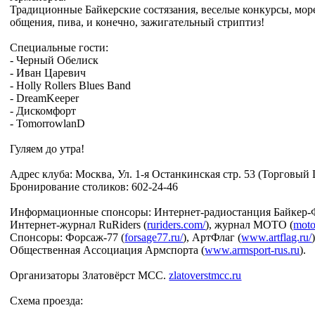
Традиционные Байкерские состязания, веселые конкурсы, мор
общения, пива, и конечно, зажигательный стриптиз!
Специальные гости:
- Черный Обелиск
- Иван Царевич
- Holly Rollers Blues Band
- DreamKeeper
- Дискомфорт
- TomorrowlanD
Гуляем до утра!
Адрес клуба: Москва, Ул. 1-я Останкинская стр. 53 (Торговы
Бронирование столиков: 602-24-46
Информационные спонсоры: Интернет-радиостанция Байкер-
Интернет-журнал RuRiders (
ruriders.com/
), журнал МОТО (
moto
Спонсоры: Форсаж-77 (
forsage77.ru/
), АртФлаг (
www.artflag.ru/
Общественная Ассоциация Армспорта (
www.armsport-rus.ru
).
Организаторы Златовёрст МСС.
zlatoverstmcc.ru
Схема проезда: