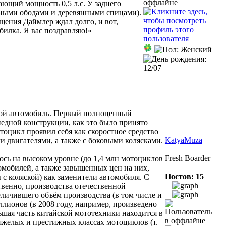
ающий мощность 0,5 л.с. У заднего
езными ободами и деревянными спицами).
щения Даймлер ждал долго, и вот,
билка. Я вас поздравляю!»
вой автомобиль. Первый полноценный
педной конструкции, как это было принято
тоцикл проявил себя как скоростное средство
KatyaMuza
 двигателями, а также с боковыми колясками.
Fresh Boarder
ось на высоком уровне (до 1,4 млн мотоциклов
томобилей, а также завышенных цен на них,
Постов: 15
с коляской) как заменители автомобиля. С
твенно, производства отечественной
еличившего объём производства (в том числе и
ллионов (в 2008 году, например, произведено
ьшая часть китайской мототехники находится в
тяжелых и престижных классах мотоциклов (т.