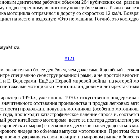
иновым двигателем рабочим объемом 264 кубических см, развив
ому подрессоренному выносному колесу (все колеса были с жел
 мотоцикла отправился в дорогу со скоростью 12 км/ч. Возвра
цикл на место и вздохнул: «Это не машина, Готлиб, это костедро
atyaMuza.
#121
ом, значительно более дешёвым, чем даже самый дешёвый легко
нтре специально сконструированной рамы, а не простой велоси
М. и Е. Вернерами. Ещё до Первой мировой войны, на которой мо
рогие тяжёлые мотоциклы с многоцилиндровыми четырёхтактными
актер в 1950-х, уже с конца 1970-х искусственно поддерживал
у значительного отставания производства и продаж легковых ав
стности) продолжать покупать мотоциклы (особенно мотоциклы 
 года, происходит катастрофическое падение спроса и, соответс
ый рост китайского мотопрома, всего за полтора десятилетия ув
 европейских марок) с нескольких десятков тысяч до десятков ми
ирового лидера по объёмам выпуска мототехники. При этом бол
 пор прочно удерживать свои позиции на мировом рынке в более 