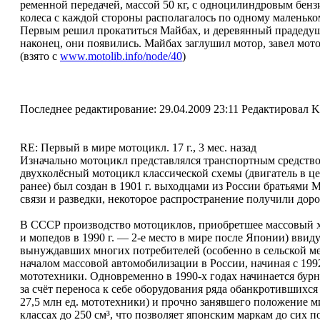
ременной передачей, массой 50 кг, с одноцилиндровым бенз
колеса с каждой стороны располагалось по одному маленьк
Первым решил прокатиться Майбах, и деревянный прадедушка
наконец, они появились. Майбах заглушил мотор, завел мото
(взято с
www.motolib.info/node/40
)
Последнее редактирование: 29.04.2009 23:11 Редактировал K
RE: Первый в мире мотоцикл.
17 г., 3 мес. назад
Изначально мотоцикл представлялся транспортным средств
двухколёсный мотоцикл классической схемы (двигатель в це
ранее) был создан в 1901 г. выходцами из России братьями 
связи и разведки, некоторое распространение получили до
В СССР производство мотоциклов, приобретшее массовый хар
и мопедов в 1990 г. — 2-е место в мире после Японии) ввид
вынуждавших многих потребителей (особенно в сельской ме
началом массовой автомобилизации в России, начиная с 1992
мототехники. Одновременно в 1990-х годах начинается бурн
за счёт переноса к себе оборудования ряда обанкротившихся
27,5 млн ед. мототехники) и прочно занявшего положение м
классах до 250 см³, что позволяет японским маркам до сих