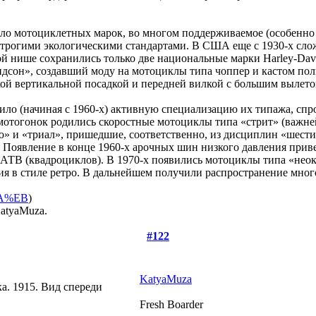
сло мотоциклетных марок, во многом поддерживаемое (особенно
трогими экологическими стандартами. В США еще с 1930-х слож
нише сохранились только две национальные марки Harley-Davidso
дсон», создавший моду на мотоциклы типа чоппер и кастом по
ой вертикальной посадкой и передней вилкой с большим вылетом
ило (начиная с 1960-х) активную специализацию их типажа, сп
мотогонок родились скоростные мотоциклы типа «стрит» (важн
о» и «триал», пришедшие, соответственно, из дисциплин «шести
оявление в конце 1960-х арочных шин низкого давления привело
АТВ (квадроциклов). В 1970-х появились мотоциклы типа «неок
ия в стиле ретро. В дальнейшем получили распространение мно
EA%EB
)
KatyaMuza.
#122
KatyaMuza
а. 1915. Вид спереди
Fresh Boarder