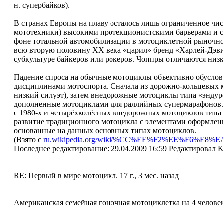
н. супербайков).
В странах Европы на плаву осталось лишь ограниченное чи
мототехники) высокими протекционистскими барьерами и с
фоне тотальной автомобилизации в мотоциклетной рыночной 
всю вторую половину ХХ века «царил» бренд «Харлей-Дэви
субкультуре байкеров или рокеров. Чоппры отличаются низк
Падение спроса на обычные мотоциклы объективно обуслов
дисциплинами мотоспорта. Сначала из дорожно-кольцевых 
низкий силуэт), затем внедорожные мотоциклы типа «эндур
дополненные мотоциклами для раллийных супермарафонов. П
с 1980-х и четырёхколёсных внедорожных мотоциклов типа 
развитие традиционного мотоцикла с элементами оформлен
основанные на данных основных типах мотоциклов.
(Взято с
ru.wikipedia.org/wiki/%CC%EE%F2%EE%F6%E8%
Последнее редактирование: 29.04.2009 16:59 Редактировал 
RE: Первый в мире мотоцикл.
17 г., 3 мес. назад
Американская семейная гоночная мотоциклетка на 4 человек