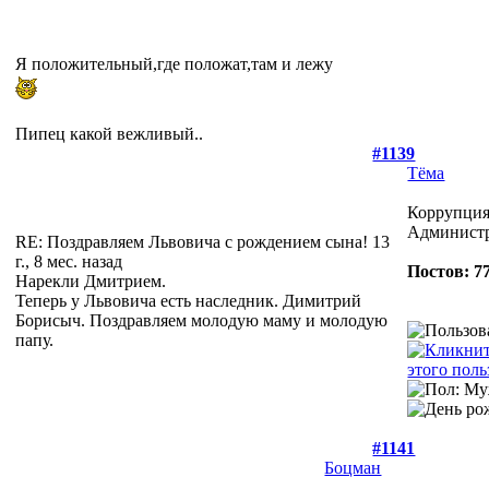
Я положительный,где положат,там и лежу
Пипец какой вежливый..
#1139
Тёма
Коррупция 
Админист
RE: Поздравляем Львовича с рождением сына!
13
г., 8 мес. назад
Постов: 7
Нарекли Дмитрием.
Теперь у Львовича есть наследник. Димитрий
Борисыч. Поздравляем молодую маму и молодую
папу.
#1141
Боцман