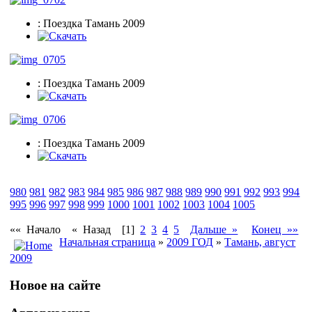
: Поездка Тамань 2009
: Поездка Тамань 2009
: Поездка Тамань 2009
980
981
982
983
984
985
986
987
988
989
990
991
992
993
994
995
996
997
998
999
1000
1001
1002
1003
1004
1005
«« Начало
« Назад
[1]
2
3
4
5
Дальше »
Конец »»
Начальная страница
»
2009 ГОД
»
Тамань, август
2009
Новое на сайте