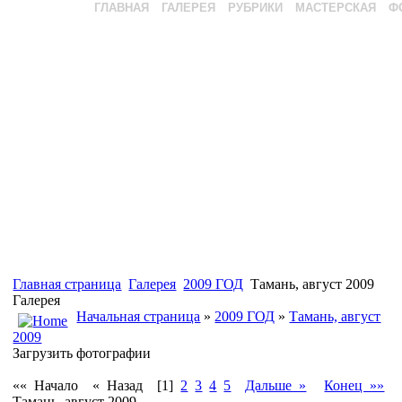
ГЛАВНАЯ
ГАЛЕРЕЯ
РУБРИКИ
МАСТЕРСКАЯ
Ф
Главная страница
Галерея
2009 ГОД
Тамань, август 2009
Галерея
Начальная страница
»
2009 ГОД
»
Тамань, август
2009
Загрузить фотографии
«« Начало
« Назад
[1]
2
3
4
5
Дальше »
Конец »»
Тамань, август 2009