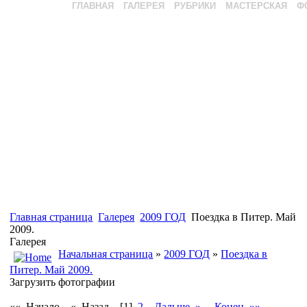
ГЛАВНАЯ
ГАЛЕРЕЯ
РУБРИКИ
МАСТЕРСКАЯ
Ф
Главная страница
Галерея
2009 ГОД
Поездка в Питер. Май
2009.
Галерея
Начальная страница
»
2009 ГОД
»
Поездка в
Питер. Май 2009.
Загрузить фотографии
«« Начало
« Назад
[1]
2
Дальше »
Конец »»