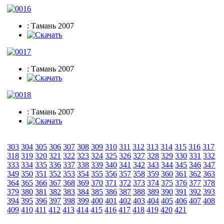
: Тамань 2007
: Тамань 2007
: Тамань 2007
303
304
305
306
307
308
309
310
311
312
313
314
315
316
317
318
319
320
321
322
323
324
325
326
327
328
329
330
331
332
333
334
335
336
337
338
339
340
341
342
343
344
345
346
347
349
350
351
352
353
354
355
356
357
358
359
360
361
362
363
364
365
366
367
368
369
370
371
372
373
374
375
376
377
378
379
380
381
382
383
384
385
386
387
388
389
390
391
392
393
394
395
396
397
398
399
400
401
402
403
404
405
406
407
408
409
410
411
412
413
414
415
416
417
418
419
420
421