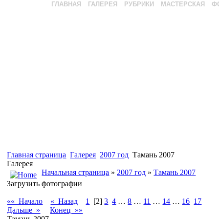
ГЛАВНАЯ
ГАЛЕРЕЯ
РУБРИКИ
МАСТЕРСКАЯ
Ф
Главная страница
Галерея
2007 год
Тамань 2007
Галерея
Начальная страница
»
2007 год
»
Тамань 2007
Загрузить фотографии
«« Начало
« Назад
1
[2]
3
4
…
8
…
11
…
14
…
16
17
Дальше »
Конец »»
Тамань 2007