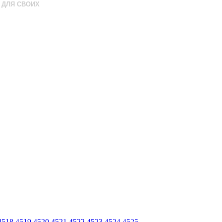
ДЛЯ СВОИХ
4518
4519
4520
4521
4522
4523
4524
4525