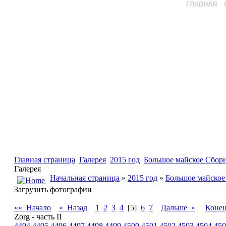
ГЛАВНАЯ
Главная страница
Галерея
2015 год
Большое майское Сбори
Галерея
Начальная страница
»
2015 год
»
Большое майское
Загрузить фотографии
«« Начало
« Назад
1
2
3
4
[5]
6
7
Дальше »
Коне
Zorg - часть II
4494
4495
4496
4497
4498
4499
4500
4501
4502
4503
4504
450