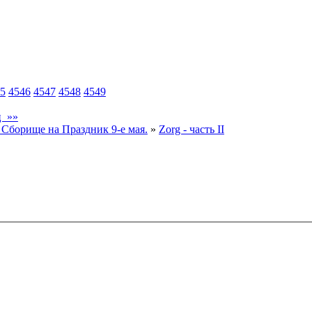
5
4546
4547
4548
4549
ц »»
 Сборище на Праздник 9-е мая.
»
Zorg - часть II