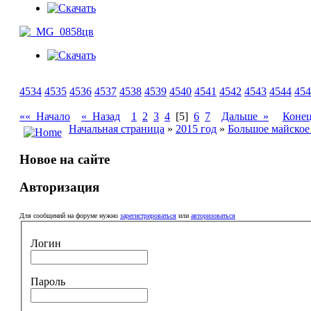
4534
4535
4536
4537
4538
4539
4540
4541
4542
4543
4544
454
«« Начало
« Назад
1
2
3
4
[5]
6
7
Дальше »
Коне
Начальная страница
»
2015 год
»
Большое майское
Новое на сайте
Авторизация
Для сообщений на форуме нужно
зарегистрироваться
или
авторизоваться
Логин
Пароль