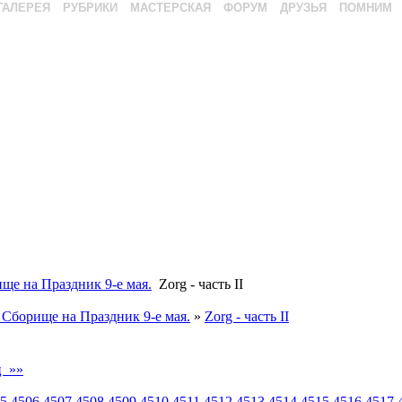
ГАЛЕРЕЯ
РУБРИКИ
МАСТЕРСКАЯ
ФОРУМ
ДРУЗЬЯ
ПОМНИМ
ще на Праздник 9-е мая.
Zorg - часть II
 Сборище на Праздник 9-е мая.
»
Zorg - часть II
ц »»
5
4506
4507
4508
4509
4510
4511
4512
4513
4514
4515
4516
4517