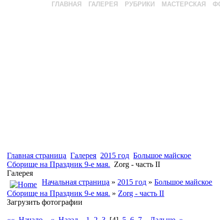
ГЛАВНАЯ
ГАЛЕРЕЯ
РУБРИКИ
МАСТЕРСКАЯ
Ф
Главная страница
Галерея
2015 год
Большое майское
Сборище на Праздник 9-е мая.
Zorg - часть II
Галерея
Начальная страница
»
2015 год
»
Большое майское
Сборище на Праздник 9-е мая.
»
Zorg - часть II
Загрузить фотографии
«« Начало
« Назад
1
2
3
[4]
5
6
7
Дальше »