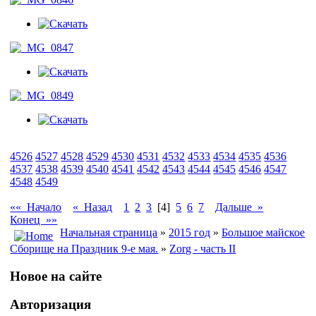
4526
4527
4528
4529
4530
4531
4532
4533
4534
4535
4536
4537
4538
4539
4540
4541
4542
4543
4544
4545
4546
4547
4548
4549
«« Начало
« Назад
1
2
3
[4]
5
6
7
Дальше »
Конец »»
Начальная страница
»
2015 год
»
Большое майское
Сборище на Праздник 9-е мая.
»
Zorg - часть II
Новое на сайте
Авторизация