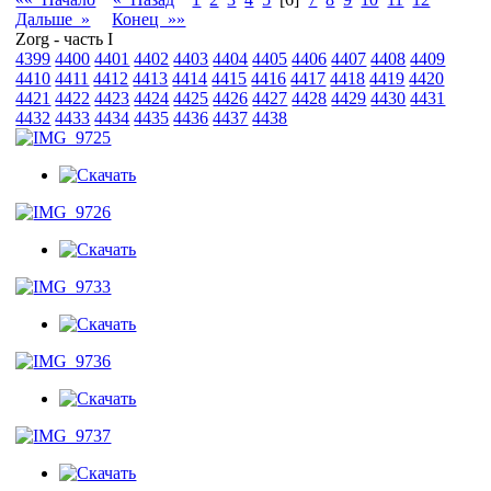
Дальше »
Конец »»
Zorg - часть I
4399
4400
4401
4402
4403
4404
4405
4406
4407
4408
4409
4410
4411
4412
4413
4414
4415
4416
4417
4418
4419
4420
4421
4422
4423
4424
4425
4426
4427
4428
4429
4430
4431
4432
4433
4434
4435
4436
4437
4438