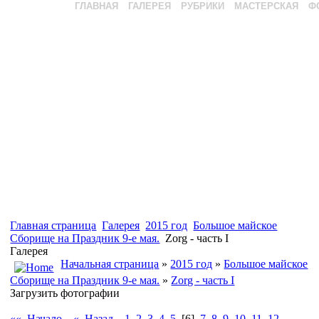
ГЛАВНАЯ
ГАЛЕРЕЯ
РУБРИКИ
МАСТЕРСКАЯ
Ф
Главная страница
Галерея
2015 год
Большое майское
Сборище на Праздник 9-е мая.
Zorg - часть I
Галерея
Начальная страница
»
2015 год
»
Большое майское
Сборище на Праздник 9-е мая.
»
Zorg - часть I
Загрузить фотографии
«« Начало
« Назад
1
2
3
4
5
[6]
7
8
9
10
11
12