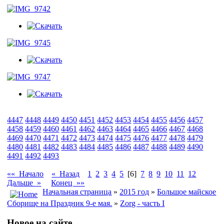
4447
4448
4449
4450
4451
4452
4453
4454
4455
4456
4457
4458
4459
4460
4461
4462
4463
4464
4465
4466
4467
4468
4469
4470
4471
4472
4473
4474
4475
4476
4477
4478
4479
4480
4481
4482
4483
4484
4485
4486
4487
4488
4489
4490
4491
4492
4493
«« Начало
« Назад
1
2
3
4
5
[6]
7
8
9
10
11
12
Дальше »
Конец »»
Начальная страница
»
2015 год
»
Большое майское
Сборище на Праздник 9-е мая.
»
Zorg - часть I
Новое на сайте