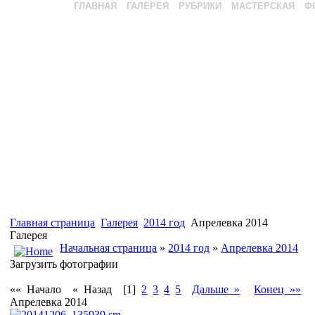
ГЛАВНАЯ
ГАЛЕРЕЯ
РУБРИКИ
МАСТЕРСКАЯ
Ф
Главная страница
Галерея
2014 год
Апрелевка 2014
Галерея
Начальная страница
»
2014 год
»
Апрелевка 2014
Загрузить фотографии
«« Начало
« Назад
[1]
2
3
4
5
Дальше »
Конец »»
Апрелевка 2014