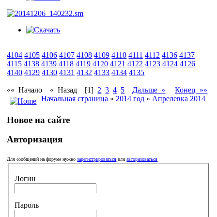
4104
4105
4106
4107
4108
4109
4110
4111
4112
4136
4137
4115
4138
4139
4118
4119
4120
4121
4122
4123
4124
4126
4140
4129
4130
4131
4132
4133
4134
4135
«« Начало
« Назад
[1]
2
3
4
5
Дальше »
Конец »»
Начальная страница
»
2014 год
»
Апрелевка 2014
Новое на сайте
Авторизация
Для сообщений на форуме нужно
зарегистрироваться
или
авторизоваться
Логин
Пароль