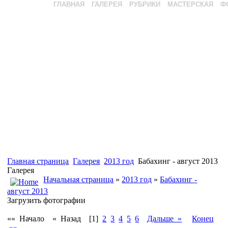
ГЛАВНАЯ
ГАЛЕРЕЯ
РУБРИКИ
МАСТЕРСКАЯ
Ф
Главная страница
Галерея
2013 год
Бабахинг - август 2013
Галерея
Начальная страница
»
2013 год
»
Бабахинг -
август 2013
Загрузить фотографии
«« Начало
« Назад
[1]
2
3
4
5
6
Дальше »
Конец
»»