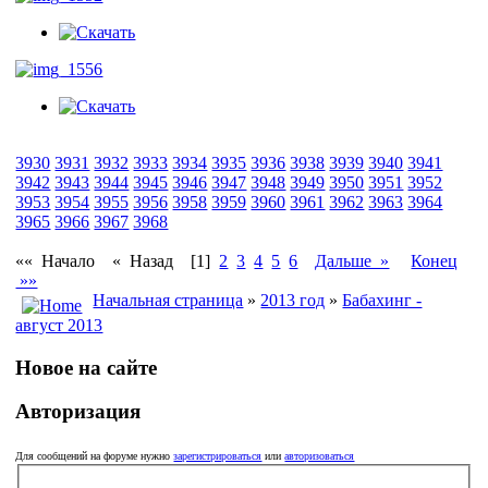
3930
3931
3932
3933
3934
3935
3936
3938
3939
3940
3941
3942
3943
3944
3945
3946
3947
3948
3949
3950
3951
3952
3953
3954
3955
3956
3958
3959
3960
3961
3962
3963
3964
3965
3966
3967
3968
«« Начало
« Назад
[1]
2
3
4
5
6
Дальше »
Конец
»»
Начальная страница
»
2013 год
»
Бабахинг -
август 2013
Новое на сайте
Авторизация
Для сообщений на форуме нужно
зарегистрироваться
или
авторизоваться