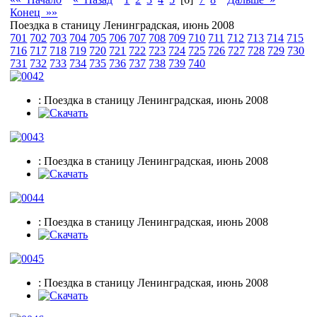
Конец »»
Поездка в станицу Ленинградская, июнь 2008
701
702
703
704
705
706
707
708
709
710
711
712
713
714
715
716
717
718
719
720
721
722
723
724
725
726
727
728
729
730
731
732
733
734
735
736
737
738
739
740
: Поездка в станицу Ленинградская, июнь 2008
: Поездка в станицу Ленинградская, июнь 2008
: Поездка в станицу Ленинградская, июнь 2008
: Поездка в станицу Ленинградская, июнь 2008