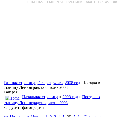
ГЛАВНАЯ
ГАЛЕРЕЯ
РУБРИКИ
МАСТЕРСКАЯ
Ф
Главная страница
Галерея
Фото
2008 год
Поездка в
станицу Ленинградская, июнь 2008
Галерея
Начальная страница
»
2008 год
»
Поездка в
станицу Ленинградская, июнь 2008
Загрузить фотографии
«« Начало
« Назад
1
2
3
4
5
[6]
7
8
Дальше »