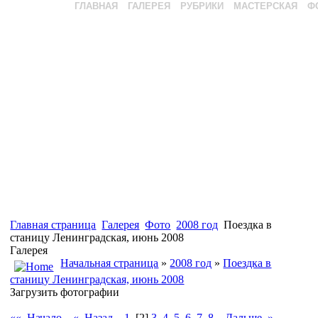
ГЛАВНАЯ
ГАЛЕРЕЯ
РУБРИКИ
МАСТЕРСКАЯ
Ф
Главная страница
Галерея
Фото
2008 год
Поездка в
станицу Ленинградская, июнь 2008
Галерея
Начальная страница
»
2008 год
»
Поездка в
станицу Ленинградская, июнь 2008
Загрузить фотографии
«« Начало
« Назад
1
[2]
3
4
5
6
7
8
Дальше »