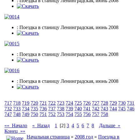
: Поездка в станицу Ленинградская, июнь 2008
: Поездка в станицу Ленинградская, июнь 2008
: Поездка в станицу Ленинградская, июнь 2008
: Поездка в станицу Ленинградская, июнь 2008
717
718
719
720
721
722
723
724
725
726
727
728
729
730
731
732
733
734
735
736
737
738
739
740
741
742
743
744
745
746
747
748
749
750
751
752
753
754
755
756
757
758
«« Начало
« Назад
1
[2]
3
4
5
6
7
8
Дальше »
Конец »»
Начальная страница
»
2008 год
»
Поездка в