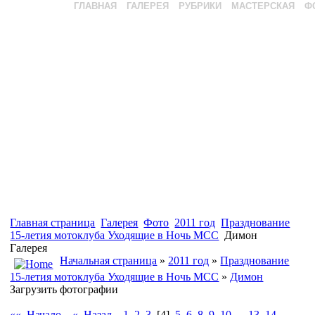
ГЛАВНАЯ
ГАЛЕРЕЯ
РУБРИКИ
МАСТЕРСКАЯ
Ф
Главная страница
Галерея
Фото
2011 год
Празднование
15-летия мотоклуба Уходящие в Ночь МСС
Димон
Галерея
Начальная страница
»
2011 год
»
Празднование
15-летия мотоклуба Уходящие в Ночь МСС
»
Димон
Загрузить фотографии
«« Начало
« Назад
1
2
3
[4]
5
6
8
9
10
…
13
14