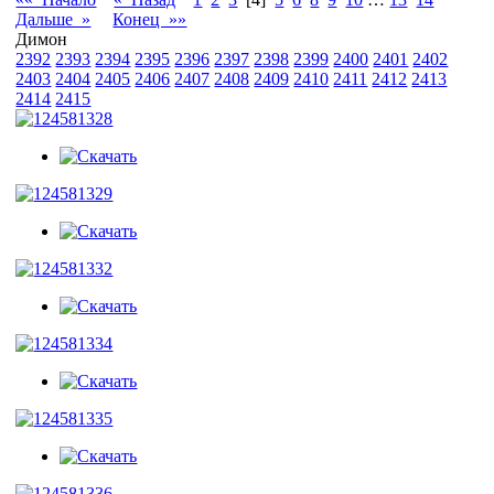
Дальше »
Конец »»
Димон
2392
2393
2394
2395
2396
2397
2398
2399
2400
2401
2402
2403
2404
2405
2406
2407
2408
2409
2410
2411
2412
2413
2414
2415