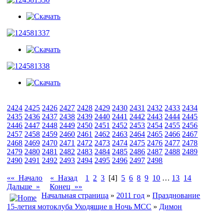
2424
2425
2426
2427
2428
2429
2430
2431
2432
2433
2434
2435
2436
2437
2438
2439
2440
2441
2442
2443
2444
2445
2446
2447
2448
2449
2450
2451
2452
2453
2454
2455
2456
2457
2458
2459
2460
2461
2462
2463
2464
2465
2466
2467
2468
2469
2470
2471
2472
2473
2474
2475
2476
2477
2478
2479
2480
2481
2482
2483
2484
2485
2486
2487
2488
2489
2490
2491
2492
2493
2494
2495
2496
2497
2498
«« Начало
« Назад
1
2
3
[4]
5
6
8
9
10
…
13
14
Дальше »
Конец »»
Начальная страница
»
2011 год
»
Празднование
15-летия мотоклуба Уходящие в Ночь МСС
»
Димон