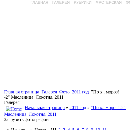
ГЛАВНАЯ
ГАЛЕРЕЯ
РУБРИКИ
МАСТЕРСКАЯ
Ф
Главная страница
Галерея
Фото
2011 год
"По х.. мороз!
-2" Масленица. Локотня. 2011
Галерея
Начальная страница
»
2011 год
»
"По х.. мороз! -2"
Масленица. Локотня. 2011
Загрузить фотографии
«« Начало
« Назад
[1]
2
3
4
5
6
7
8
9
10
11