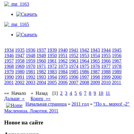
1934
1935
1936
1937
1939
1940
1941
1942
1943
1944
1945
1946
1947
1948
1949
1950
1951
1952
1953
1954
1955
1956
1957
1958
1959
1960
1961
1962
1963
1964
1965
1966
1967
1968
1969
1970
1971
1972
1973
1974
1975
1976
1977
1978
1979
1980
1981
1982
1983
1984
1985
1986
1987
1988
1989
1990
1991
1992
1993
1994
1995
1996
1997
1998
1999
2000
2001
2002
2003
2004
2005
2006
2007
2008
2009
2010
2011
«« Начало
« Назад
[1]
2
3
4
5
6
7
8
9
10
11
Дальше »
Конец »»
Начальная страница
»
2011 год
»
"По х.. мороз! -2"
Масленица. Локотня. 2011
Новое на сайте